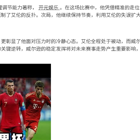
理调节能力著称，
开元娱乐
。在这场比赛中，他凭借精准的走位
压制了艾伦的反扑。次局，他继续保持节奏，利用艾伦的失误扩
更彰显了他面对压力时的冷静心态。艾伦全程处于被动，而威尔
的关键逆转，威尔逊的稳定发挥将对未来赛事走势产生重要影响