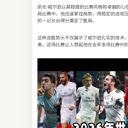
凯伦·威尔逊以其稳健的比赛风格和卓越的心
局比赛中，他迅速掌控局势，用稳定的进攻
的一记长台得分奠定了胜局。
这种连胜势头不仅展示了威尔逊扎实的技术，
奏。这场比赛让人想起他在去年多场比赛中