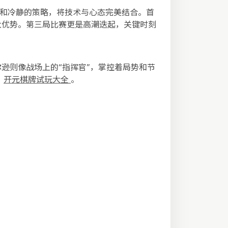
和冷静的策略，将技术与心态完美结合。首
大优势。第三局比赛更是高潮迭起，关键时刻
逊则像战场上的“指挥官”，掌控着局势和节
，
开元棋牌试玩大全
。