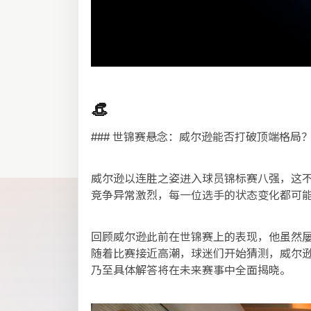
👒
### 世锦赛悬念：威尔逊能否打破顶端格局
威尔逊以连胜之姿进入球员锦标赛八强，这
竞争异常激烈，每一位选手的状态变化都可
回顾威尔逊此前在世锦赛上的表现，他虽然屡
随着比赛接近高潮，球迷们开始猜测，威尔逊
乃至具体解答将在未来赛事中全面揭晓。