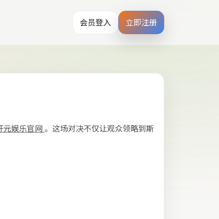
会员登入
立即注册
开元娱乐官网
。这场对决不仅让观众领略到斯